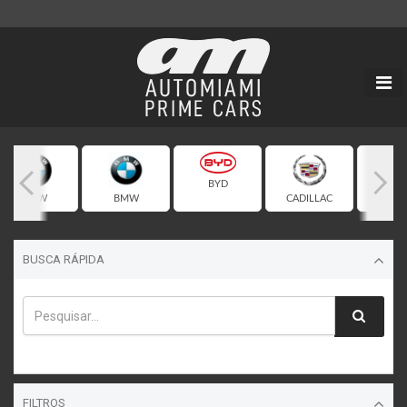
BYD
BMW
BMW
CADILLAC
CHEVR
BUSCA RÁPIDA
FILTROS