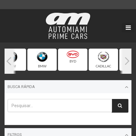
BYD
BMW
BMW
CADILLAC
CHEVR
BUSCA RÁPIDA
FILTROS