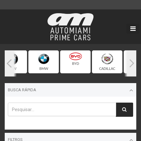
BYD
BMW
BMW
CADILLAC
CHEVR
BUSCA RÁPIDA
FILTROS