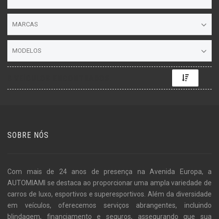
MARCAS
MODELOS
Toggle D
0 VEÍCULOS ENCONTRADOS.
SOBRE NÓS
Com mais de 24 anos de presença na Avenida Europa, a
AUTOMIAMI se destaca ao proporcionar uma ampla variedade de
carros de luxo, esportivos e superesportivos. Além da diversidade
em veículos, oferecemos serviços abrangentes, incluindo
blindagem, financiamento e seguros, assegurando que sua