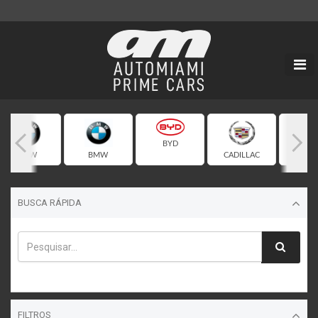
BYD
BMW
BMW
CADILLAC
CHEVR
BUSCA RÁPIDA
FILTROS