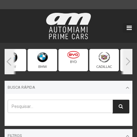
BYD
BMW
BMW
CADILLAC
CHEVR
BUSCA RÁPIDA
FILTROS